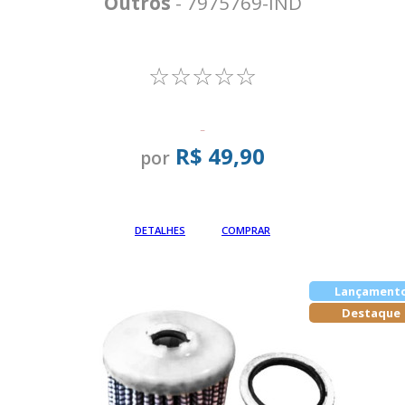
Outros
- 7975769-IND
☆☆☆☆☆
-
R$ 49,90
por
Em até
DETALHES
COMPRAR
Lançament
Destaque